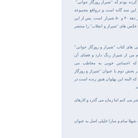
رده بودم که “شیراز روزگار جوانی”
ین سه گانه است و درواقع مجموعه
 دهه
۴۰
و
۵۰
شیراز
است. پس از این
عکس های “شیراز و انقلاب” را منتشر
ی های کتاب “شیراز و روزگار جوانی”
من از شیراز رنگ دارد و فضای آن
 که احساس خوبی به مخاطب می
 بخش دوم با عنوان “شیراز و روزگار
 که البته این پهلوان هنوز زنده است.در
.
شر می کنم اما زمان می گذرد و کارهای
هلا سام و سارا خلیلی اصل به عنوان