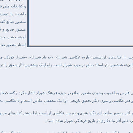
و کتابخانه ملی 
داشت، با تمجید
منصور صانع گفت:
منصور صانع و کت
امشب شب جشن ان
استاد منصور صانع
س از کتاب‌های ارزشمند «تاریخ عکاسی شیراز»، «به یاد شیراز»، «شیراز کودکی ما
نی»، ششمین اثر استاد صانع در مورد شیراز است و او اینک بیشترین آثار مصوّر را د
ملی فارس به اهمیت وجودی منصور صانع در حوزه فرهنگ شیراز اشاره کرد و گفت:صانع 
هنر عکاسی و سوی دیگر تحقیق تاریخی. او اینک محققی عکاس است و یا عکاسی م
 آثار منصور صانع زاده نگاه هنری و دوربین عکاسی او است. اما بیشتر کتاب‌های مربو
 خلق آثار ماندگاری در تاریخ فرهنگی شیراز شده است
.