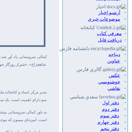
اخبار
·
آرشیو اخبار
·
موضوعات خبري
كتابخانه
·
معرفي كتاب
·
دريافت فايل
دانشنامه فارس
·
ديباچه
کمالی سروستانی یاد آور شد:پ
·
عناوين
.
شاهچراغ»، «شیراز روزگار جوا
گالري فارس
·
عكس
·
خوشنويسي
·
نقاشي
مدیر مرکز اسناد و کتابخانه 
سعدي شناسي
سو دارای اهمیت است. یک سو 
·
دفتر اول
·
دفتر دوم
به باور کمالی سروستانی بیشتر
·
دفتر سوم
است. آمیزه‌ای میمون که موجب
·
دفتر چهارم
·
دفتر پنجم