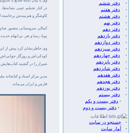
وی با بیان اینکه صانع با تکاپ
·
دفتر ششم
در کنار تجسّم عینی نشانه‌ها
·
دفتر هفتم
·
کاوشگر و هنرمندش برخاسته 
دفتر هشتم
·
دفتر نهم
کمالی سروستانی منصور صانع 
·
دفتر دهم
·
دفتر يازدهم
پویا، رسا و نغز. بی‌ابهام حد
·
دفتر دوازدهم
·
وی خاطرنشان کرد:پیش از این 
دفتر سيزدهم
·
دفتر چهاردهم
کودکی‌اش و روزگار جوانی‌اش ر
·
دفتر پانزدهم
شیراز را در گنجینه کتاب‌هایش
·
دفتر شانزدهم
·
دفتر هفدهم
مدیر مرکز اسناد و کتابخانه مل
·
دفتر هجدهم
فارس و ایران می‌ماند
.
·
دفتر نوزدهم
·
دفتر بیستم
·
دفتر بیست و یکم
·
دفتر بیست و دوم
اطلاعات
·
جستجو در سایت
·
آمار سایت