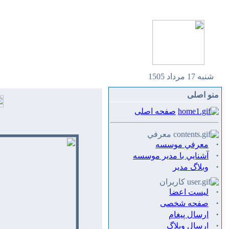
شنبه 17 مرداد 1505
منو اصلی
صفحه اصلی
معرفي
·
معرفي موسسه
·
آشنايي با مدير موسسه
·
وبلاگ مدير
کاربران
·
لیست اعضا
·
صفحه شخصی
·
ارسال پيغام
·
ارسال وبلاگ