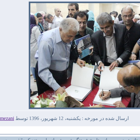
ارسال شده در مورخه : یکشنبه، 12 شهریور، 1396 توسط
amezani