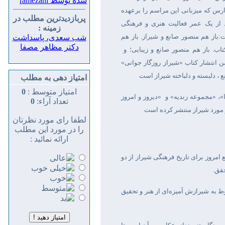
شده توسط ramezani
فارس که میزبانی این مراسم را برعهده
پربازدیدترین مطلب در
 از یک عمر فعالیت هنری و فرهنگی
زمینه :
باز هم منصور صانع و شیراز. باز هم
شب سعدی، پاسداشت
دکتر مظاهر مصفا
اب. باز هم منصور صانع و زیبایی؛ و
تشار کتاب «شیراز روزگار جوانی»
 ، دلبسته و دلباخته شیراز است
امتیاز دهی به مطلب
امتیاز متوسط :
0
»، «مجموعه زندیه» و
«دیروز و امروز
تعداد آراء:
0
ر مورد شیراز منتشر کرده است
لطفا رای مورد نظرتان
را در مورد این مطلب
ارائه نمائید :
امروز برای تاریخ فرهنگی شیراز از دو
حقق
.
ط به شیرازش آمیزه‌ای از هنر و تحقیق