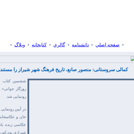
•
صفحه اصلي
•
دانشنامه
•
گالري
•
كتابخانه
•
وبلاگ
•
کمالی سروستانی: منصور صانع، تاریخ فرهنگ شهر شیراز را مستند 
ششمین کتاب مص
روزگار جوانی» 
رونمایی شد.
در آیین
رونمایی 
خان و عکاسخانه
عکاسی زنده یاد 
شیرازی بود،کور