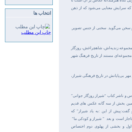
یی نگاه هنرمندانه‌ عکاس بر آن است تا
ف که سرایش معنایی می‌شود که از ذهن
انتخاب ها
و سخن می‌گوید. سخنی از جنس تصویر.
چاپ این مطلب
 مجموعه زندیه‌اش، شاهچراغش، روزگار
 مجموعه‌ای مستند از تاریخ فرهنگ شهر
مهر بی‌پایانش در تاریخ فرهنگی شیراز،
 و ناشر کتاب “شیراز روزگار جوانی”
مین بخش از سه گانه عکس های قدیم
گفت:پیش از این :به یاد شیراز” که
اجار است
و بعد
” شیراز و کودکی ما”
اول و بخشی از پهلوی دوم اختصاص