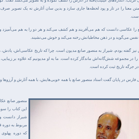
ویی غریب، انگاره‌های عینیت‌یافته در آثارش را کشف نموده و به تصویر می‌کشد گفت: گو
، متن معنا را در تار و پود لحظه‌ها جاری سازد و بدین سان آثارش نه یک تصویر صر
است
.
را عکاسی دانست که هم می‌آفریند و هم کشف می‌کند و هر دو را به هم می‌آمیزد 
یث نفس می‌گوید و در ذهن مخاطبانش رخنه می‌کند و خوش می‌نشیند
.
نیز گفته بودم، شیراز به منصور صانع مدیون است. چرا که تاریخ عکاسی‌اش، یادش،
ا در مجموعه شش‌گانه‌اش ماندگار کرده است. ما به او مدیونیم که علاوه بر زیبایی،
 در جرگه تاریخ ثبت کرده است
.
ی فارس در پایان گفت:استاد منصور صانع با همه خوبی‌هایش، با همه آثارش و آرزوها و 
منصور صانع عکاس
این کتاب را سو
شیراز دانست و 
مربوط به دوره ق
که دوره پهلوی 