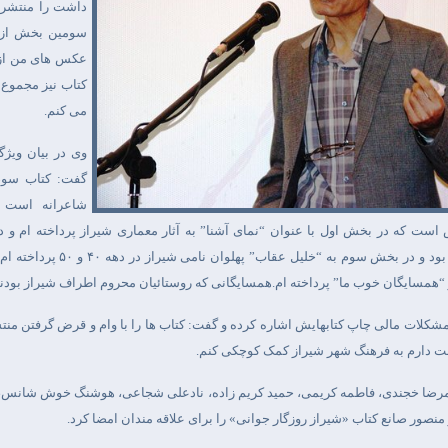
داشت را منتشر ک
سومین بخش از ا
عکس های من از
کتاب نیز مجموع 
می کنم.
وی در بیان ویژگ
گفت: کتاب سوم 
شاعرانه است
ست که در بخش اول با عنوان “نمای آشنا” به آثار معماری شیراز پرداخته ام و در
بود و در بخش سوم به “خلیل عقاب” پهلوان نامی شیراز در دهه
۴۰
و
۵۰
پرداخته ام
همسایگان خوب ما” پرداخته ام.همسایگانی که روستائیان محروم اطراف شیراز بودند
مشکلات مالی چاپ کتابهایش اشاره کرده و گفت: کتاب ها را با وام و قرض گرفتن منت
ست دارم به فرهنگ شهر شیراز کمک کوچکی کنم.
مرضا خجندی، فاطمه کریمی، حمید کریم زاده، نادعلی شجاعی، هوشنگ خوش شانس، ش
منصور صانع کتاب «شیراز روزگار جوانی» را برای علاقه مندان امضا کرد.