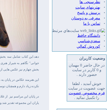
·
نظرسنجی ها
·
بهترینهای سایت
·
پرسش و پاسخ
·
معرفی به دوستان
·
تماس با ما
سايت‌هاي مرتبط
·
دانشگاه حافظ
·
سعدي‌شناسي
·
كوروش كمالي
دهد.این کتاب شامل سه بخش ا
وضعیت کاربران
جوانی” نگاهم به شیراز هنری 
در حال حاضر 0 مهمان
بخش چهارم نیز عکس هایی از “
و 0 کاربر در سایت
حضور دارند .
این هنرمند عکاس در پایان به 
خوش آمدید ، لطفا
نکرده زیاد دارم و همچنان دو
جهت عضویت در سایت
فرم مخصوص عضویت
در پایان این مراسم نیز
از غلا
را تکمیل نمائید .
یاران این مجموعه تقدیر شد و 