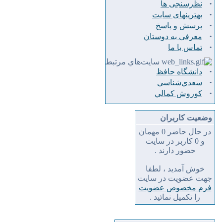
·
نظرسنجی ها
·
بهترینهای سایت
·
پرسش و پاسخ
·
معرفی به دوستان
·
تماس با ما
سايت‌هاي مرتبط
·
دانشگاه حافظ
·
سعدي‌شناسي
·
كوروش كمالي
وضعیت کاربران
در حال حاضر 0 مهمان
و 0 کاربر در سایت
حضور دارند .
خوش آمدید ، لطفا
جهت عضویت در سایت
فرم مخصوص عضویت
را تکمیل نمائید .