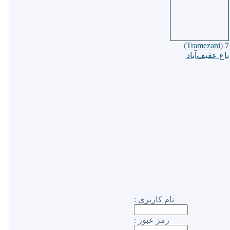
)
Tramezani
(
7
باغ عفيف‌آباد
نام كاربری :
رمز عبور :