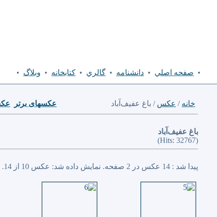
•
صفحه اصلي
•
دانشنامه
•
گالري
•
كتابخانه
•
وبلاگ
•
خانه
/
عكس
/ باغ عفيف‌آباد
عكسهای برتر
عكس
باغ عفيف‌آباد
(Hits: 32767)
پیدا شد : 14 عكس در 2 صفحه. نمایش داده شد: عكس 10 از 14.