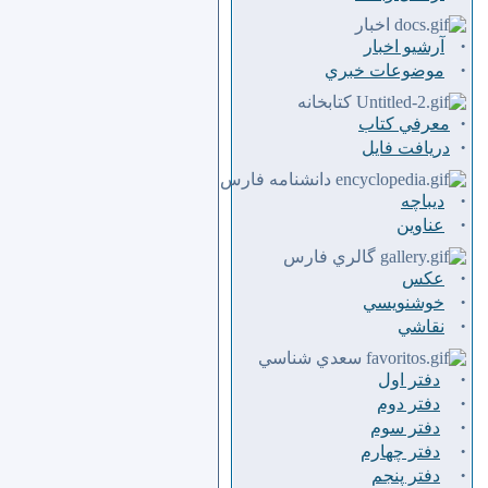
اخبار
·
آرشیو اخبار
·
موضوعات خبري
كتابخانه
·
معرفي كتاب
·
دريافت فايل
دانشنامه فارس
·
ديباچه
·
عناوين
گالري فارس
·
عكس
·
خوشنويسي
·
نقاشي
سعدي شناسي
·
دفتر اول
·
دفتر دوم
·
دفتر سوم
·
دفتر چهارم
·
دفتر پنجم