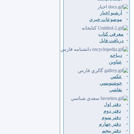
اخبار
·
آرشیو اخبار
·
موضوعات خبري
كتابخانه
·
معرفي كتاب
·
دريافت فايل
دانشنامه فارس
·
ديباچه
·
عناوين
گالري فارس
·
عكس
·
خوشنويسي
·
نقاشي
سعدي شناسي
·
دفتر اول
·
دفتر دوم
·
دفتر سوم
·
دفتر چهارم
·
دفتر پنجم