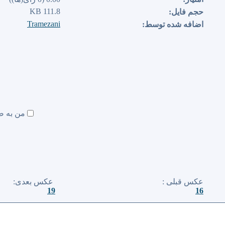
111.8 KB
حجم فایل:
Tramezani
اضافه شده توسط:
من به ص
عكس قبلی :
عكس بعدی:
19
16