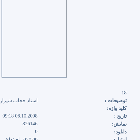
18
توضیحات :
استاد حجاب شيراز
كلید واژه:
06.10.2008 09:18
تاریخ :
826146
نمایش:
0
دانلود:
امتیاز:
0.00 (0 رای(ها))