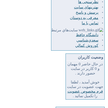
·
نظرسنجی ها
·
بهترینهای سایت
·
پرسش و پاسخ
·
معرفی به دوستان
·
تماس با ما
سايت‌هاي مرتبط
·
دانشگاه حافظ
·
سعدي‌شناسي
·
كوروش كمالي
وضعیت کاربران
در حال حاضر 0 مهمان
و 0 کاربر در سایت
حضور دارند .
خوش آمدید ، لطفا
جهت عضویت در سایت
فرم مخصوص عضویت
را تکمیل نمائید .