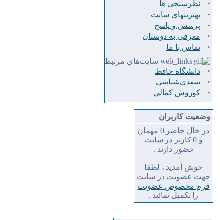
·
نظرسنجی ها
·
بهترینهای سایت
·
پرسش و پاسخ
·
معرفی به دوستان
·
تماس با ما
سايت‌هاي مرتبط
·
دانشگاه حافظ
·
سعدي‌شناسي
·
كوروش كمالي
وضعیت کاربران
در حال حاضر 0 مهمان
و 0 کاربر در سایت
حضور دارند .
خوش آمدید ، لطفا
جهت عضویت در سایت
فرم مخصوص عضویت
را تکمیل نمائید .