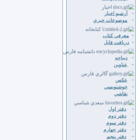
اخبار
·
آرشیو اخبار
·
موضوعات خبري
كتابخانه
·
معرفي كتاب
·
دريافت فايل
دانشنامه فارس
·
ديباچه
·
عناوين
گالري فارس
·
عكس
·
خوشنويسي
·
نقاشي
سعدي شناسي
·
دفتر اول
·
دفتر دوم
·
دفتر سوم
·
دفتر چهارم
·
دفتر پنجم