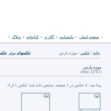
•
صفحه اصلي
•
دانشنامه
•
گالري
•
كتابخانه
•
وبلاگ
•
خانه
/
عكس
/ موزه پارس
عكسهای برتر
عكسه
موزه پارس
(Hits: 32767)
پیدا شد : 4 عكس در 1 صفحه. نمایش داده شد: عكس 1 از 4.